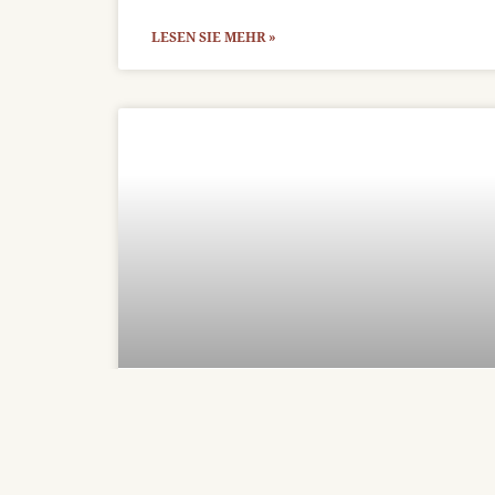
LESEN SIE MEHR »
Gestohlenes Messgewand
findet zurück nach Köln